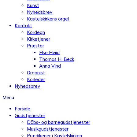
Kunst
Nyhedsbrev
Kastelskirkens orgel
Kontakt
Kordegn
Kirketjener
Præster
Else Hviid
Thomas H. Beck
Anna Vind
Organist
Korleder
Nyhedsbrev
Menu
Forside
Gudstjenester
Dåbs- og børnegudstjenester
Musikgudstjenester
Prædikener i Kastelskirken