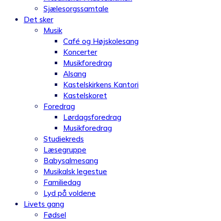
Sjælesorgssamtale
Det sker
Musik
Café og Højskolesang
Koncerter
Musikforedrag
Alsang
Kastelskirkens Kantori
Kastelskoret
Foredrag
Lørdagsforedrag
Musikforedrag
Studiekreds
Læsegruppe
Babysalmesang
Musikalsk legestue
Familiedag
Lyd på voldene
Livets gang
Fødsel