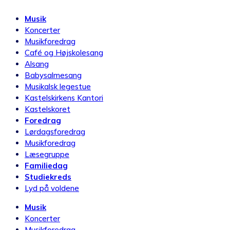
Musik
Koncerter
Musikforedrag
Café og Højskolesang
Alsang
Babysalmesang
Musikalsk legestue
Kastelskirkens Kantori
Kastelskoret
Foredrag
Lørdagsforedrag
Musikforedrag
Læsegruppe
Familiedag
Studiekreds
Lyd på voldene
Musik
Koncerter
Musikforedrag