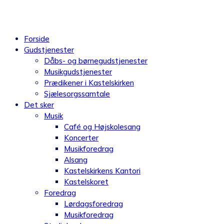
Videre
til
indhold
Forside
Gudstjenester
Dåbs- og børnegudstjenester
Musikgudstjenester
Prædikener i Kastelskirken
Sjælesorgssamtale
Det sker
Musik
Café og Højskolesang
Koncerter
Musikforedrag
Alsang
Kastelskirkens Kantori
Kastelskoret
Foredrag
Lørdagsforedrag
Musikforedrag