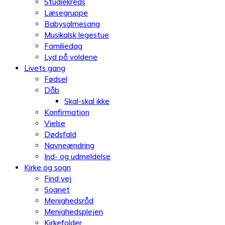
Studiekreds
Læsegruppe
Babysalmesang
Musikalsk legestue
Familiedag
Lyd på voldene
Livets gang
Fødsel
Dåb
Skal-skal ikke
Konfirmation
Vielse
Dødsfald
Navneændring
Ind- og udmeldelse
Kirke og sogn
Find vej
Sognet
Menighedsråd
Menighedsplejen
Kirkefolder