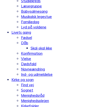
Studiekreds
Læsegruppe
Babysalmesang
Musikalsk legestue
Familiedag
Lyd på voldene
Livets gang
Fødsel
Dåb
Skal-skal ikke
Konfirmation
Vielse
Dødsfald
Navneændring
Ind- og udmeldelse
Kirke og sogn
Find vej
Sognet
Menighedsråd
Menighedsplejen
Kirkefolder