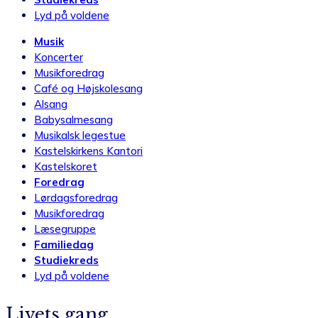
Lyd på voldene
Musik
Koncerter
Musikforedrag
Café og Højskolesang
Alsang
Babysalmesang
Musikalsk legestue
Kastelskirkens Kantori
Kastelskoret
Foredrag
Lørdagsforedrag
Musikforedrag
Læsegruppe
Familiedag
Studiekreds
Lyd på voldene
Livets gang