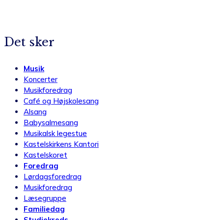
Det sker
Musik
Koncerter
Musikforedrag
Café og Højskolesang
Alsang
Babysalmesang
Musikalsk legestue
Kastelskirkens Kantori
Kastelskoret
Foredrag
Lørdagsforedrag
Musikforedrag
Læsegruppe
Familiedag
Studiekreds