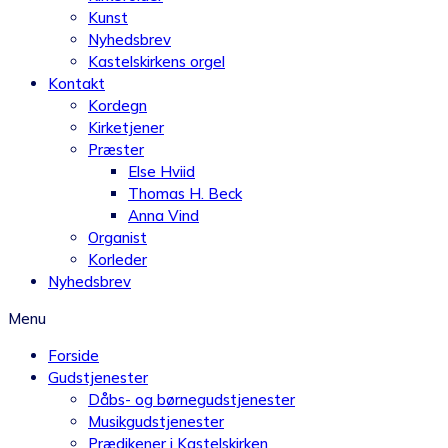
Kunst
Nyhedsbrev
Kastelskirkens orgel
Kontakt
Kordegn
Kirketjener
Præster
Else Hviid
Thomas H. Beck
Anna Vind
Organist
Korleder
Nyhedsbrev
Menu
Forside
Gudstjenester
Dåbs- og børnegudstjenester
Musikgudstjenester
Prædikener i Kastelskirken