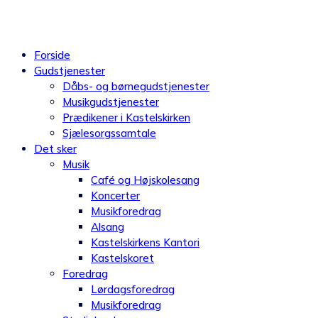
Videre
til
indhold
Forside
Gudstjenester
Dåbs- og børnegudstjenester
Musikgudstjenester
Prædikener i Kastelskirken
Sjælesorgssamtale
Det sker
Musik
Café og Højskolesang
Koncerter
Musikforedrag
Alsang
Kastelskirkens Kantori
Kastelskoret
Foredrag
Lørdagsforedrag
Musikforedrag