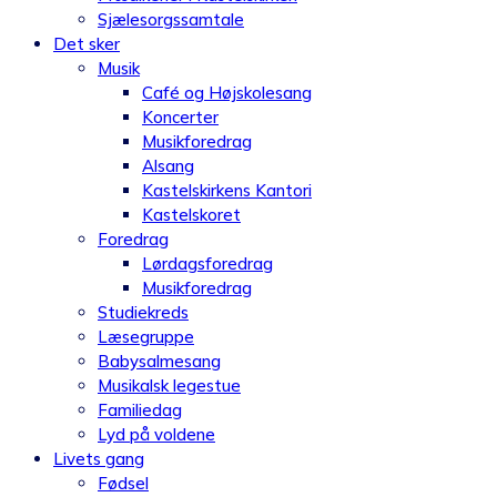
Sjælesorgssamtale
Det sker
Musik
Café og Højskolesang
Koncerter
Musikforedrag
Alsang
Kastelskirkens Kantori
Kastelskoret
Foredrag
Lørdagsforedrag
Musikforedrag
Studiekreds
Læsegruppe
Babysalmesang
Musikalsk legestue
Familiedag
Lyd på voldene
Livets gang
Fødsel