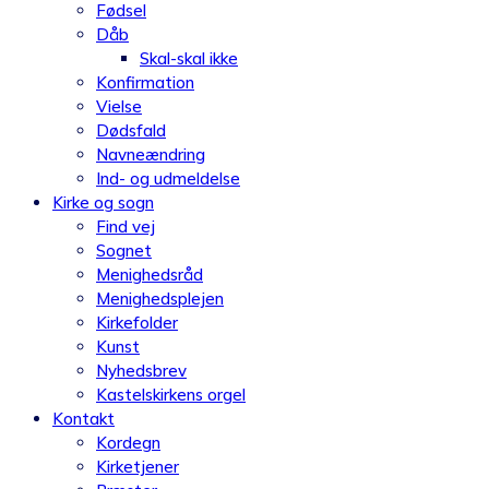
Fødsel
Dåb
Skal-skal ikke
Konfirmation
Vielse
Dødsfald
Navneændring
Ind- og udmeldelse
Kirke og sogn
Find vej
Sognet
Menighedsråd
Menighedsplejen
Kirkefolder
Kunst
Nyhedsbrev
Kastelskirkens orgel
Kontakt
Kordegn
Kirketjener