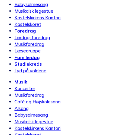
Babysalmesang
Musikalsk legestue
Kastelskirkens Kantori
Kastelskoret
Foredrag
Lørdagsforedrag
Musikforedrag
Læsegruppe
Familiedag
Studiekreds
Lyd på voldene
Musik
Koncerter
Musikforedrag
Café og Højskolesang
Alsang
Babysalmesang
Musikalsk legestue
Kastelskirkens Kantori
Kastelskoret