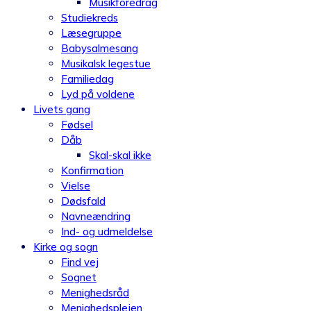
Musikforedrag
Studiekreds
Læsegruppe
Babysalmesang
Musikalsk legestue
Familiedag
Lyd på voldene
Livets gang
Fødsel
Dåb
Skal-skal ikke
Konfirmation
Vielse
Dødsfald
Navneændring
Ind- og udmeldelse
Kirke og sogn
Find vej
Sognet
Menighedsråd
Menighedsplejen