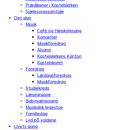
Prædikener i Kastelskirken
Sjælesorgssamtale
Det sker
Musik
Café og Højskolesang
Koncerter
Musikforedrag
Alsang
Kastelskirkens Kantori
Kastelskoret
Foredrag
Lørdagsforedrag
Musikforedrag
Studiekreds
Læsegruppe
Babysalmesang
Musikalsk legestue
Familiedag
Lyd på voldene
Livets gang